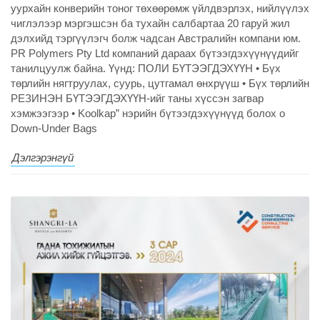
уурхайн конверийн тоног төхөөрөмж үйлдвэрлэх, нийлүүлэх
чиглэлээр мэргэшсэн ба тухайн салбартаа 20 гаруй жил
дэлхийд тэргүүлэгч болж чадсан Австралийн компани юм.
PR Polymers Pty Ltd компаний дараах бүтээгдэхүүнүүдийг
танилцуулж байна. Үүнд: ПОЛИ БҮТЭЭГДЭХҮҮН • Бүх
төрлийн нягтруулах, суурь, цутгамал өнхрүүш • Бүх төрлийн
РЕЗИНЭН БҮТЭЭГДЭХҮҮН-ийг таны хүссэн загвар
хэмжээгээр • Koolkap” нэрийн бүтээгдэхүүнүүд болох o
Down-Under Bags
Дэлгэрэнгүй