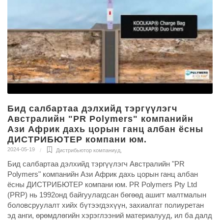
Бид салбартаа дэлхийд тэргүүлэгч
Австралийн "PR Polymers" компанийн
Ази Африк дахь цорын ганц албан ёсны
ДИСТРИБЮТЕР компани юм.
2024-05-19
Дистрибьютор компаниуд
,
Бид салбартаа дэлхийд тэргүүлэгч Австралийн "PR
Polymers" компанийн Ази Африк дахь цорын ганц албан
ёсны ДИСТРИБЮТЕР компани юм. PR Polymers Pty Ltd
(PRP) нь 1992онд байгуулагдсан бөгөөд ашигт малтмалын
боловсруулалт хийх бүтээгдэхүүн, захиалгат полиуретан
эд анги, өрөмдлөгийн хэрэглээний материалууд, ил ба далд