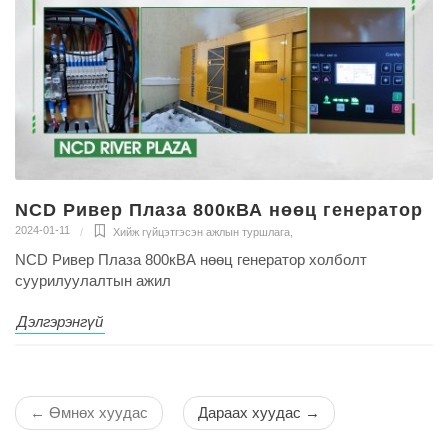
NCD Ривер Плаза 800кВА нөөц генератор
2024-01-11
Хийж гүйцэтгэсэн ажлын туршлага
,
NCD Ривер Плаза 800кВА нөөц генератор холболт
суурилуулалтын ажил
Дэлгэрэнгүй
←
Өмнөх хуудас
Дараах хуудас
→