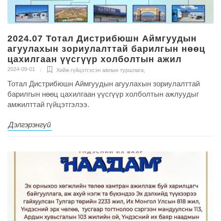
2024.07 Тотал Дистрибюшн Аймгуудын
агуулахын зориулалттай барилгын нөөц
цахилгаан үүсгүүр холболтын ажил
2024-09-01
Хийж гүйцэтгэсэн ажлын туршлага
,
Тотал Дистрибюшн Аймгуудын агуулахын зориулалттай
барилгын нөөц цахилгаан үүсгүүр холболтын ажлуудыг
амжилттай гүйцэтгэлээ.
Дэлгэрэнгүй