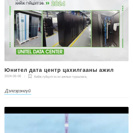
Юнител дата центр цахилгааны ажил
2024-06-06
Хийж гүйцэтгэсэн ажлын туршлага
,
Дэлгэрэнгүй