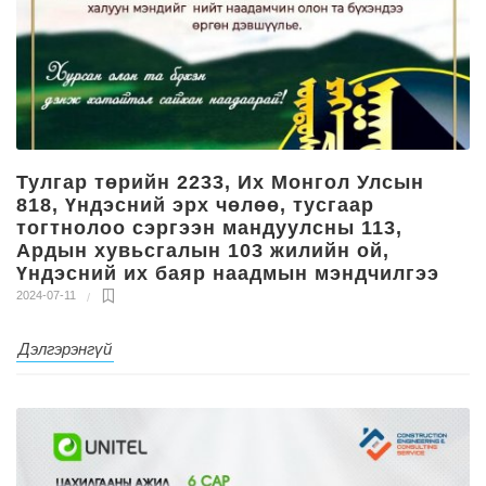
Тулгар төрийн 2233, Их Монгол Улсын
818, Үндэсний эрх чөлөө, тусгаар
тогтнолоо сэргээн мандуулсны 113,
Ардын хувьсгалын 103 жилийн ой,
Үндэсний их баяр наадмын мэндчилгээ
2024-07-11
Дэлгэрэнгүй