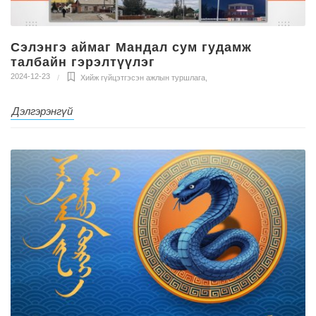
Сэлэнгэ аймаг Мандал сум гудамж
талбайн гэрэлтүүлэг
2024-12-23
Хийж гүйцэтгэсэн ажлын туршлага
,
Дэлгэрэнгүй