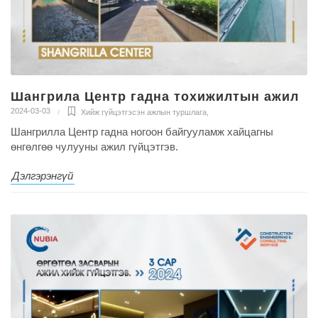
Шангрила Центр гадна тохижилтын ажил
2024-03-03
Хийж гүйцэтгэсэн ажлын туршлага
,
Шангрилла Центр гадна ногоон байгууламж хайцагны
өнгөлгөө чулууны ажил гүйцэтгэв.
Дэлгэрэнгүй