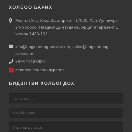
ХОЛБОО БАРИХ
Монгол Улс, Улаанбаатар хот -17080, Хан-Уул дүүрэг,
24-р хороо, Наадамчдын гудамж, Арцат апартмент 1
хотхон 1433-102.
info@engineering-service.mn
,
sales@engineering-
service.mn
+976 77183939
ёслолоо.сонсогч.дурсгал
БИДЭНТЭЙ ХОЛБОГДОХ