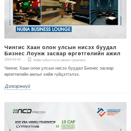
Чингис Хаан олон улсын нисэх буудал
Бизнес Лоунж засвар өргөтгөлийн ажил
2024-03-03
Хийж гүйцэтгэсэн ажлын туршлага
,
Чингис Хаан олон улсын нисэх буудал Бизнес засвар
өргөтгөлийн ажлыг хийж гүйцэтгэлээ.
Дэлгэрэнгүй