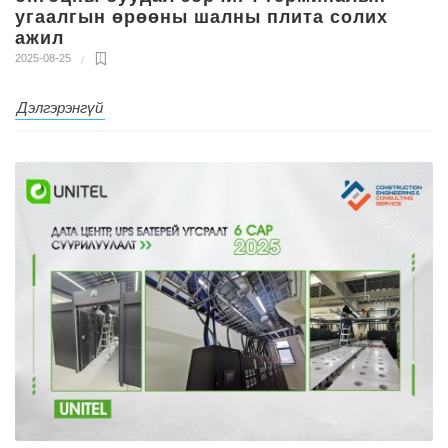
угаалгын өрөөны шалны плита солих
ажил
2025-08-25
Дэлгэрэнгүй