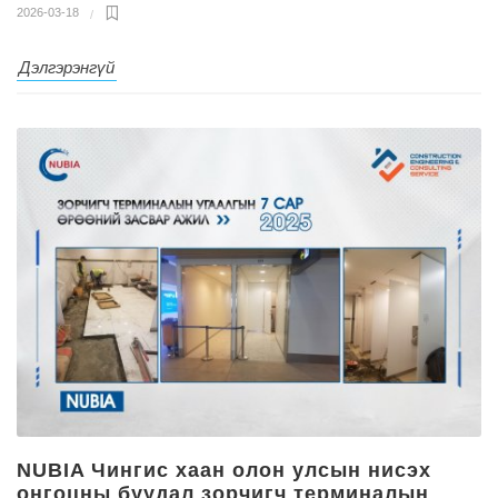
2026-03-18
Дэлгэрэнгүй
NUBIA Чингис хаан олон улсын нисэх
онгоцны буудал зорчигч терминалын