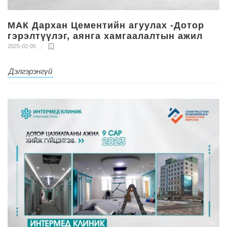
МАК Дархан Цементийн агуулах -Дотор
гэрэлтүүлэг, аянга хамгаалалтын ажил
2025-02-05
Дэлгэрэнгүй