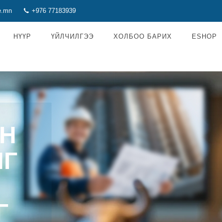
e.mn
+976 77183939
НҮҮР
ҮЙЛЧИЛГЭЭ
ХОЛБОО БАРИХ
ESHOP
Н
НГ
Г