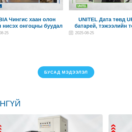
ITEL Дата төвд UPS,
Unitel Data center
арей, тэжээлийн тоног
2026-03-18
рөмж суурилуулах ажил
08-25
БУСАД МЭДЭЭЛЭЛ
НГҮЙ