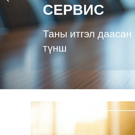
СЕРВИС
Таны итгэл даасан
түнш
/