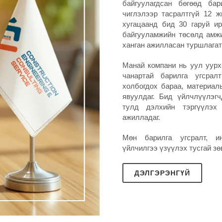
байгуулагдсан бөгөөд бар
чиглэлээр тасралтгүй 12 
хугацаанд бид 30 гаруй ир
байгууламжийн төсөлд амжи
ханган ажилласан туршлагат
Манай компани нь уул уурх
чанартай барилга угсрал
холбогдох бараа, материал
явуулдаг. Бид үйлчлүүлэгч
тулд дэлхийн тэргүүлэх 
ажилладаг.
Мөн барилга угсралт, и
үйлчилгээ үзүүлэх тусгай з
ДЭЛГЭРЭНГҮЙ