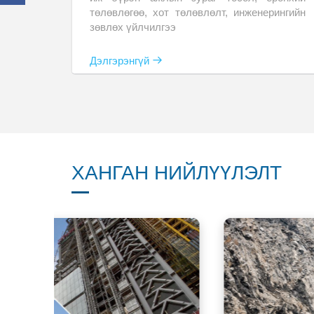
төлөвлөгөө, хот төлөвлөлт, инженерингийн
зөвлөх үйлчилгээ
Дэлгэрэнгүй
ХАНГАН НИЙЛҮҮЛЭЛТ