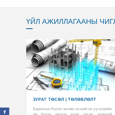
ҮЙЛ АЖИЛЛАГААНЫ ЧИГ
ЗУРАГ ТӨСӨЛ | ТӨЛӨВЛӨЛТ
Барилгын болон эрчим хүчний их үүсвэрийн
иж бүрэн ажлын зураг төсөл, ерөнхий