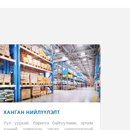
ХАНГАН НИЙЛҮҮЛЭЛТ
Уул уурхай, барилга байгууламж, эрчим
хүчний томоохон төсөл шаардлагатай