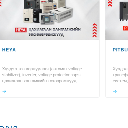
PITBULL
Хүчдэл тогтворжуулагч, Эрчим хүчний
трансформатор, Эрчим хүчний нөхөн сэргээх
систем, Цахилгаан хуваарилах байгууламж,
Автоматжуулалт, хяналтын систем