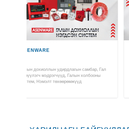
HEYA
р, Гал
Хүчдэл тогтворжуулагч (автомат voltage
оны
stabilizer), inverter, voltage protector зэрэг
цахилгаан хангамжийн төхөөрөмжүүд