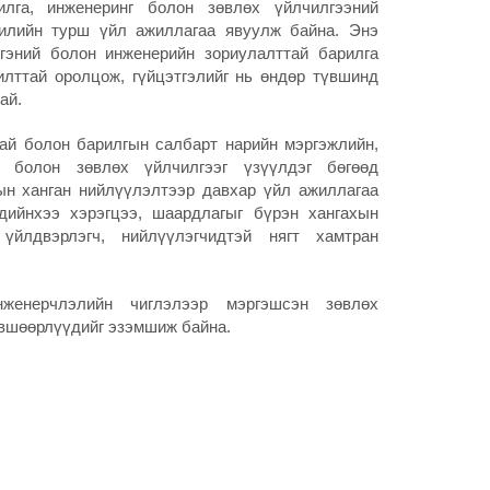
илга, инженеринг болон зөвлөх үйлчилгээний
жилийн турш үйл ажиллагаа явуулж байна. Энэ
гэний болон инженерийн зориулалттай барилга
лттай оролцож, гүйцэтгэлийг нь өндөр түвшинд
ай.
ай болон барилгын салбарт нарийн мэргэжлийн,
т болон зөвлөх үйлчилгээг үзүүлдэг бөгөөд
ын ханган нийлүүлэлтээр давхар үйл ажиллагаа
дийнхээ хэрэгцээ, шаардлагыг бүрэн хангахын
үйлдвэрлэгч, нийлүүлэгчидтэй нягт хамтран
нженерчлэлийн чиглэлээр мэргэшсэн зөвлөх
өвшөөрлүүдийг эзэмшиж байна.