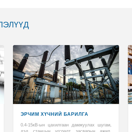
ЛЭЛҮҮД
ЭРЧИМ ХҮЧНИЙ БАРИЛГА
УГСРАЛТ
0.4-15кВ-ын цахилгаан дамжуулах шугам,
дэд станцын угсралт, засварын ажил,