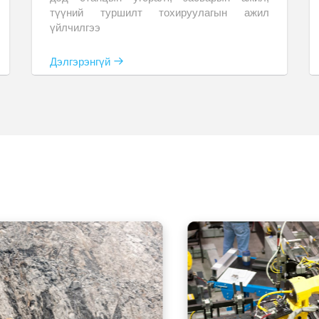
түүний туршилт тохируулагын ажил
үйлчилгээ
Дэлгэрэнгүй