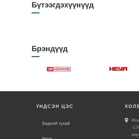
Бүтээгдэхүүнүүд
Брэндүүд
ҮНДСЭН ЦЭС
ХОЛ
Мон
Бидний тухай
-17
хор
Нүүр