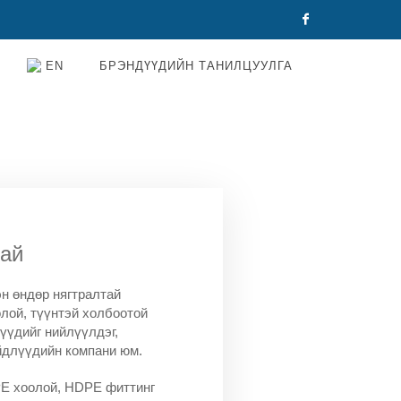
Facebook
EN
БРЭНДҮҮДИЙН ТАНИЛЦУУЛГА
хай
н өндөр нягтралтай
лой, түүнтэй холбоотой
үүдийг нийлүүлдэг,
йдлүүдийн компани юм.
 хоолой, HDPE фиттинг