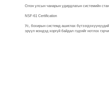
Олон улсын чанарын удирдлагын системийн стан
NSF-61 Certification
Ус, бохирын системд ашиглах бүтээгдэхүүнүүдий
эрүүл мэндэд хоргүй байдал гэдгийг нотлох гэрч