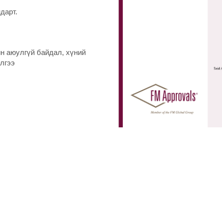
дарт.
н аюулгүй байдал, хүний
илгээ