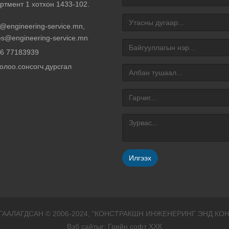
ртмент 1 хотхон 1433-102.
o@engineering-service.mn
,
es@engineering-service.mn
6 77183939
олоо.сонсогч.дурсгал
Илгээх
ГААЛАГДСАН © 2006-2024, "КОНСТРАКШН ИНЖЕНЕРИНГ ЭНД КО
Вэб сайт
ыг:
Грийн софт ХХК