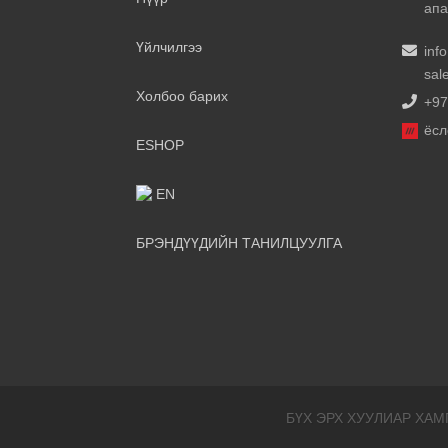
апа
Үйлчилгээ
inf
sal
Холбоо барих
+97
ёсл
ESHOP
EN
БРЭНДҮҮДИЙН ТАНИЛЦУУЛГА
БҮХ ЭРХ ХУУЛИАР ХАМ