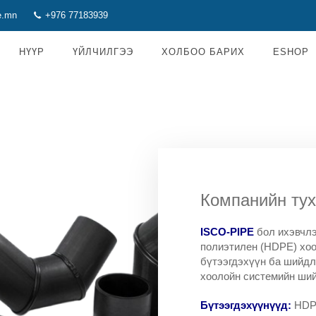
e.mn
+976 77183939
НҮҮР
ҮЙЛЧИЛГЭЭ
ХОЛБОО БАРИХ
ESHOP
Компанийн ту
ISCO-PIPE
бол ихэвчлэ
полиэтилен (HDPE) хоо
бүтээгдэхүүн ба шийдл
хоолойн системийн ши
Бүтээгдэхүүнүүд:
HDPE