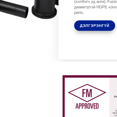
(холбогч эд анги), Fusi
диаметртэй HDPE хооло
parts,
ДЭЛГЭРЭНГҮЙ