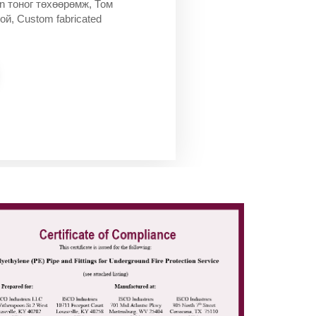
on тоног төхөөрөмж, Том
й, Custom fabricated