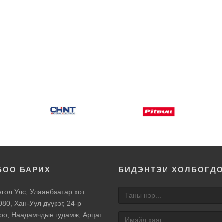
БОО БАРИХ
БИДЭНТЭЙ ХОЛБОГД
гол Улс, Улаанбаатар хот
080, Хан-Уул дүүрэг, 24-р
оо, Наадамчдын гудамж, Арцат