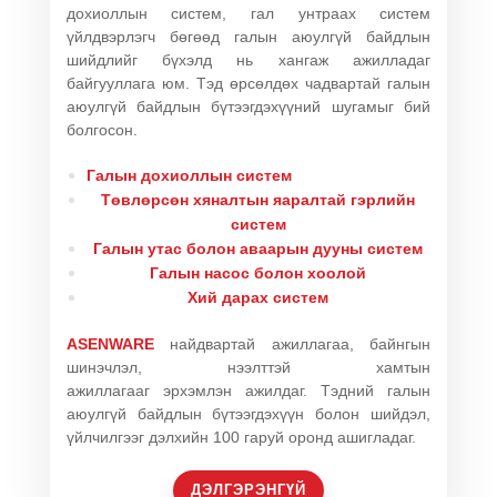
дохиоллын систем, гал унтраах систем
үйлдвэрлэгч бөгөөд галын аюулгүй байдлын
шийдлийг бүхэлд нь хангаж ажилладаг
байгууллага юм. Тэд өрсөлдөх чадвартай галын
аюулгүй байдлын бүтээгдэхүүний шугамыг бий
болгосон.
Галын дохиоллын систем
Төвлөрсөн хяналтын яаралтай гэрлийн
систем
Галын утас болон аваарын дууны систем
Галын насос болон хоолой
Хий дарах систем
ASENWARE
найдвартай ажиллагаа, байнгын
шинэчлэл, нээлттэй хамтын
ажиллагааг эрхэмлэн ажилдаг. Тэдний галын
аюулгүй байдлын бүтээгдэхүүн болон шийдэл,
үйлчилгээг дэлхийн 100 гаруй оронд ашигладаг.
ДЭЛГЭРЭНГҮЙ