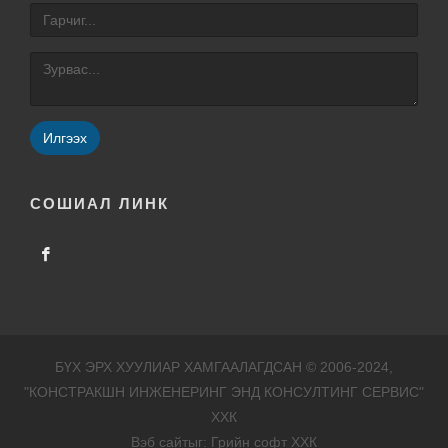
Илгээх
СОШИАЛ ЛИНК
БҮХ ЭРХ ХУУЛИАР ХАМГААЛАГДСАН © 2006-2024,
"КОНСТРАКШН ИНЖЕНЕРИНГ ЭНД КОНСУЛТИНГ СЕРВИС"
ХХК
Вэб сайт
ыг:
Грийн софт ХХК