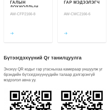
ГАР МЭДЭЭЛЭГЧ
УТАА, ДУЛААН
МЭДРЭГЧ
AW-CMC2166-6
AW-CSH-831
Бүтээгдэхүүний Qr танилцуулга
Энэхүү QR кодыг гар утасныхаа камераар уншуулж уг
брэндийн бүтээгдэхүүнүүдийн талаар дэлгэрэнгүй
мэдээлэл авна уу.