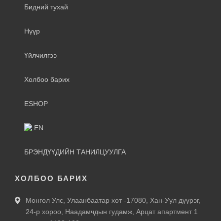
Бидний тухай
Нүүр
Үйлчилгээ
Холбоо барих
ESHOP
EN
БРЭНДҮҮДИЙН ТАНИЛЦУУЛГА
ХОЛБОО БАРИХ
Монгол Улс, Улаанбаатар хот -17080, Хан-Уул дүүрэг,
24-р хороо, Наадамчдын гудамж, Арцат апартмент 1