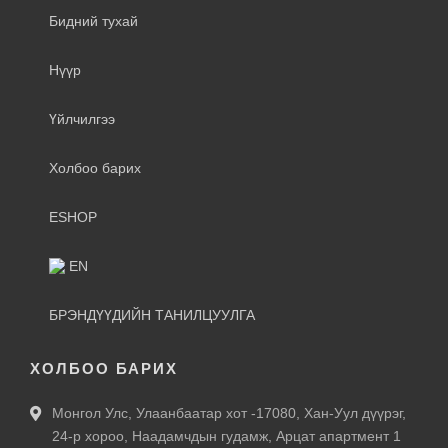
Бидний тухай
Нүүр
Үйлчилгээ
Холбоо барих
ESHOP
EN
БРЭНДҮҮДИЙН ТАНИЛЦУУЛГА
ХОЛБОО БАРИХ
Монгол Улс, Улаанбаатар хот -17080, Хан-Уул дүүрэг,
24-р хороо, Наадамчдын гудамж, Арцат апартмент 1