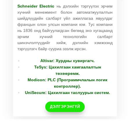
Schneider Electric
нь дэлхийн тэргүүлэх эрчим
хүчний менежмент болон автоматжуулалтын
шийдлүүдийн салбарт үйл ажиллагаа явуулдаг
францын олон улсын компани юм. Тус компани
нь 1836 онд байгуулагдсан бөгөөд энэ хугацаанд
эрчим хүчний технологийн салбарт
шинэчлэлтүүдийг хийж, дэлхийн хэмжээнд
тэргүүлэгч байр сууриа эзэлж ирсэн.
Altivar: Хурдны хувиргагч.
TeSys: Цахилгаан хамгаалалтын
төхөөрөмж.
Modicon: PLC (Программчлалын логик
контроллер).
UniSecure: Цахилгаан таслуурын систем.
ДЭЛГЭРЭНГҮЙ