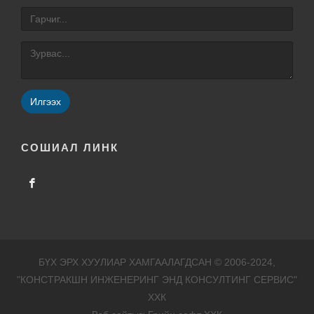
Илгээх
СОШИАЛ ЛИНК
БҮХ ЭРХ ХУУЛИАР ХАМГААЛАГДСАН © 2006-2024,
"КОНСТРАКШН ИНЖЕНЕРИНГ ЭНД КОНСУЛТИНГ СЕРВИС"
ХХК