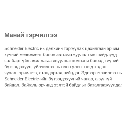
Манай гэрчилгээ
Schneider Electric
нь дэлхийн тэргүүлэх цахилгаан эрчим
хүчний менежмент болон автоматжуулалтын шийдлүүд
салбарт үйл ажиллагаа явуулдаг компани бөгөөд түүний
бүтээгдэхүүн, үйлчилгээ нь олон улсын хэд хэдэн
чухал гэрчилгээ, стандартад нийцдэг. Эдгээр гэрчилгээ нь
Schneider Electric-ийн бүтээгдэхүүний чанар, аюулгүй
байдал, байгаль орчинд ээлтэй байдлыг баталгаажуулдаг.