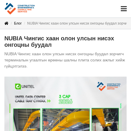
Блог
NUBIA Чингис хаан олон улсын нисэх онгоцны буудал зорчиг
NUBIA Чингис хаан олон улсын нисэх
онгоцны буудал
NUBIA Чингис хаан олон улсын нисэх онгоцны буудал зорчигч
терминалын угаалгын өрөөны шалны плита солих ажлыг хийж
гүйцэтгэлээ.