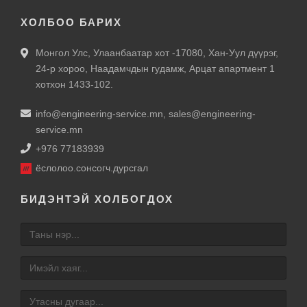
ХОЛБОО БАРИХ
Монгол Улс, Улаанбаатар хот -17080, Хан-Уул дүүрэг,
24-р хороо, Наадамчдын гудамж, Арцат апартмент 1
хотхон 1433-102.
info@engineering-service.mn
,
sales@engineering-
service.mn
+976 77183939
ёслолоо.сонсогч.дурсгал
БИДЭНТЭЙ ХОЛБОГДОХ