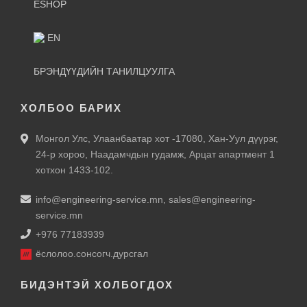
ESHOP
EN
БРЭНДҮҮДИЙН ТАНИЛЦУУЛГА
ХОЛБОО БАРИХ
Монгол Улс, Улаанбаатар хот -17080, Хан-Уул дүүрэг,
24-р хороо, Наадамчдын гудамж, Арцат апартмент 1
хотхон 1433-102.
info@engineering-service.mn
,
sales@engineering-
service.mn
+976 77183939
ёслолоо.сонсогч.дурсгал
БИДЭНТЭЙ ХОЛБОГДОХ