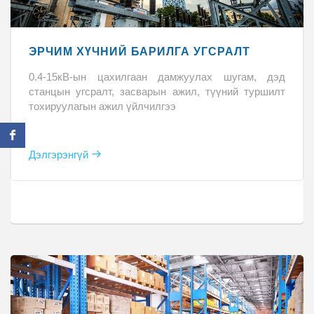
ЭРЧИМ ХҮЧНИЙ БАРИЛГА УГСРАЛТ
0.4-15кВ-ын цахилгаан дамжуулах шугам, дэд
станцын угсралт, засварын ажил, түүний туршилт
тохируулагын ажил үйлчилгээ
Дэлгэрэнгүй