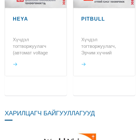
HEYA
PITBULL
Хүчдэл
Хүчдэл
тогтворжуулагч
тогтворжуулагч,
(автомат voltage
Эрчим хүчний
stabilizer), inverter,
трансформатор,
voltage protector
Эрчим хүчний нөхөн
зэрэг цахилгаан
сэргээх систем,
хангамжийн
Цахилгаан
төхөөрөмжүүд
хуваарилах
байгууламж,
Автоматжуулалт,
хяналтын систем
ХАРИЛЦАГЧ БАЙГУУЛЛАГУУД