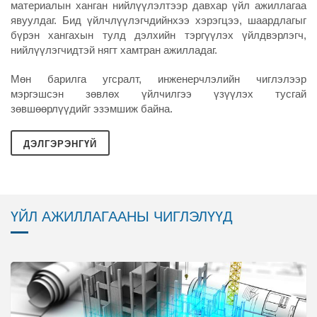
материалын ханган нийлүүлэлтээр давхар үйл ажиллагаа
явуулдаг. Бид үйлчлүүлэгчдийнхээ хэрэгцээ, шаардлагыг
бүрэн хангахын тулд дэлхийн тэргүүлэх үйлдвэрлэгч,
нийлүүлэгчидтэй нягт хамтран ажилладаг.
Мөн барилга угсралт, инженерчлэлийн чиглэлээр
мэргэшсэн зөвлөх үйлчилгээ үзүүлэх тусгай
зөвшөөрлүүдийг эзэмшиж байна.
ДЭЛГЭРЭНГҮЙ
ҮЙЛ АЖИЛЛАГААНЫ ЧИГЛЭЛҮҮД