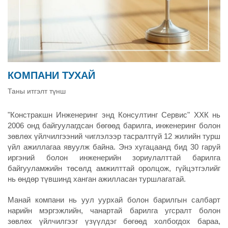
КОМПАНИ ТУХАЙ
Таны итгэлт түнш
"Констракшн Инженеринг энд Консултинг Сервис" ХХК нь
2006 онд байгуулагдсан бөгөөд барилга, инженеринг болон
зөвлөх үйлчилгээний чиглэлээр тасралтгүй 12 жилийн турш
үйл ажиллагаа явуулж байна. Энэ хугацаанд бид 30 гаруй
иргэний болон инженерийн зориулалттай барилга
байгууламжийн төсөлд амжилттай оролцож, гүйцэтгэлийг
нь өндөр түвшинд ханган ажилласан туршлагатай.
Манай компани нь уул уурхай болон барилгын салбарт
нарийн мэргэжлийн, чанартай барилга угсралт болон
зөвлөх үйлчилгээг үзүүлдэг бөгөөд холбогдох бараа,