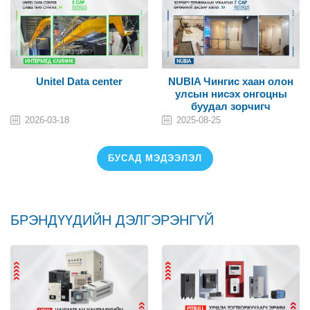
NUBIA Чингис хаан олон
UNITEL Дата төвд UPS,
улсын нисэх онгоцны
батарей, тэжээлийн тоног
буудал зорчигч
төхөөрөмж суурилуулах
терминалын угаалгын
ажил
2025-08-25
2025-08-25
өрөөны шалны плита
солих ажил
БУСАД МЭДЭЭЛЭЛ
БРЭНДҮҮДИЙН ДЭЛГЭРЭНГҮЙ