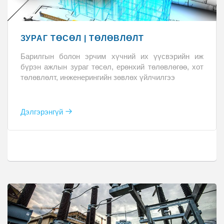
ЗУРАГ ТӨСӨЛ | ТӨЛӨВЛӨЛТ
Барилгын болон эрчим хүчний их үүсвэрийн иж
бүрэн ажлын зураг төсөл, ерөнхий төлөвлөгөө, хот
төлөвлөлт, инженерингийн зөвлөх үйлчилгээ
Дэлгэрэнгүй