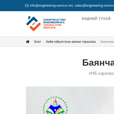
info@engineering-service.mn
,
sales@engineering-servic
БИДНИЙ ТУХАЙ
Блог
Хийж гүйцэтгэсэн ажлын туршлага
Баянчанд
Баянч
НҮБ хэрэгжү