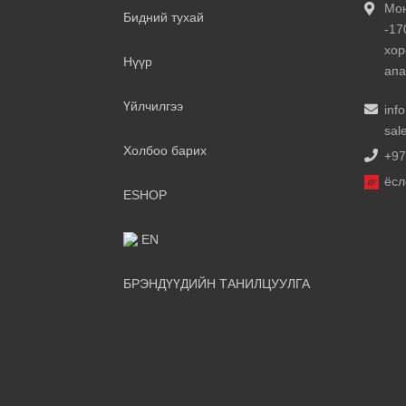
Мон
Бидний тухай
-17
хор
Нүүр
апа
Үйлчилгээ
inf
sal
Холбоо барих
+97
ёсл
ESHOP
EN
БРЭНДҮҮДИЙН ТАНИЛЦУУЛГА