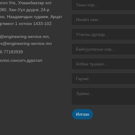
гол Улс, Улаанбаатар хот
080, Хан-Уул дүүрэг, 24-р
оо, Наадамчдын гудамж, Арцат
ртмент 1 хотхон 1433-102.
o@engineering-service.mn
,
es@engineering-service.mn
6 77183939
олоо.сонсогч.дурсгал
Илгээх