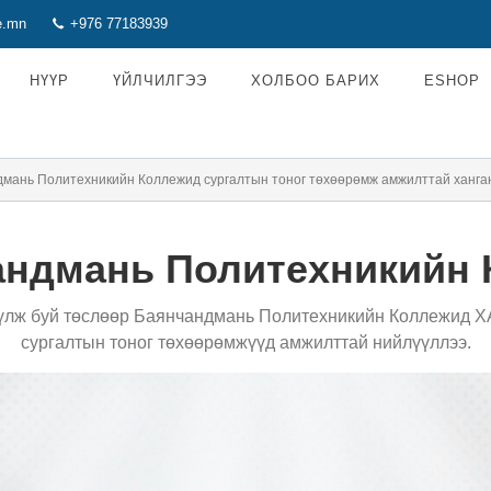
e.mn
+976 77183939
НҮҮР
ҮЙЛЧИЛГЭЭ
ХОЛБОО БАРИХ
ESHOP
мань Политехникийн Коллежид сургалтын тоног төхөөрөмж амжилттай ханган
андмань Политехникийн 
үлж буй төслөөр Баянчандмань Политехникийн Коллежид Х
сургалтын тоног төхөөрөмжүүд амжилттай нийлүүллээ.