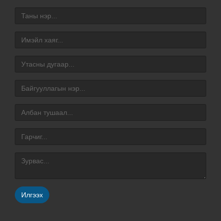
Илгээх