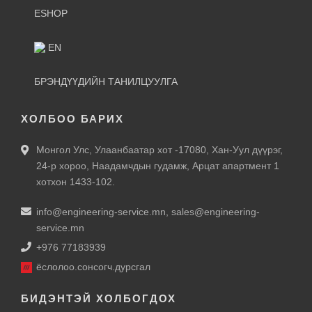
ESHOP
EN
БРЭНДҮҮДИЙН ТАНИЛЦУУЛГА
ХОЛБОО БАРИХ
Монгол Улс, Улаанбаатар хот -17080, Хан-Уул дүүрэг,
24-р хороо, Наадамчдын гудамж, Арцат апартмент 1
хотхон 1433-102.
info@engineering-service.mn
,
sales@engineering-
service.mn
+976 77183939
ёслолоо.сонсогч.дурсгал
БИДЭНТЭЙ ХОЛБОГДОХ