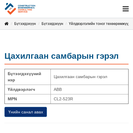
Бүтээгдэхүүн
Бүтээгдэхүүн
Үйлдвэрлэлийн тоног төхөөрөмжүүд
Цахилгаан самбарын гэрэл
Бүтээгдэхүүний
Цахилгаан самбарын гэрэл
нэр
Үйлдвэрлэгч
ABB
MPN
CL2-523R
Үнийн санал авах